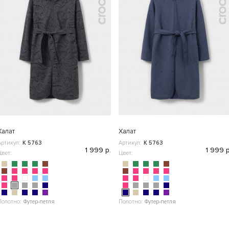
Халат
Халат
Артикул:
К 5763
Артикул:
К 5763
1 999 р.
1 999 р
Цвет:
Цвет:
Полотно:
Футер-петля
Полотно:
Футер-петля