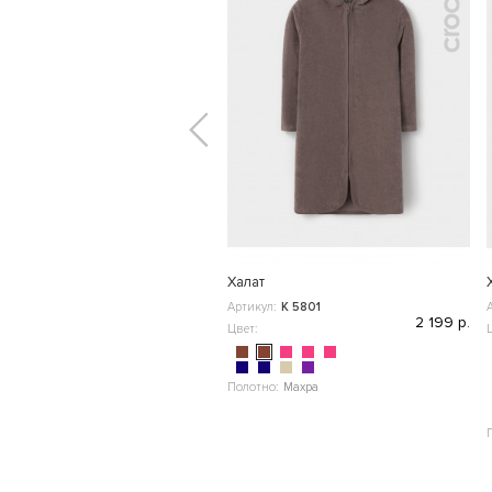
Халат
Артикул:
К 5801
2 199 р.
Цвет:
Полотно:
Махра