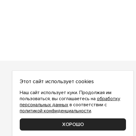
О НАС
Этот сайт использует cookies
О компании
Как сделать заказ
Наш сайт использует куки. Продолжая им
Условия работы
пользоваться, вы соглашаетесь на
обработку
персональных данных
в соответствии с
Доставка и оплата
политикой конфиденциальности
.
Возврат
Контакты
ХОРОШО
Соглашение о конфиденциальности