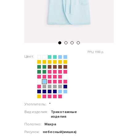
РРЦ: 1199 р.
Цвет:
Утеплитель:
"
Вид изделия:
Трикотажные
изделия
Полотно:
Махра
Рисунок:
небесный(мишка)